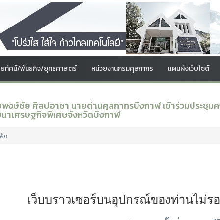
สัยทัศน์/พันธกิจ/ยุทธศาสตร์
หน่วยงานกรมศุลกากร
แผนผังเว็บไซต์
พงษ์ชัย ศิลปอาชา นายด่านศุลกากรบึงกาฬ เข้าร่วมประชุมคณ
นาเศรษฐกิจพิเศษจังหวัดบึงกาฬ
ลัก
เว็บบราวเซอร์บนอุปกรณ์ของท่านไม่ร