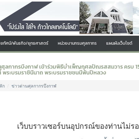
สัยทัศน์/พันธกิจ/ยุทธศาสตร์
หน่วยงานกรมศุลกากร
แผนผังเว็บไซต์
นศุลกากรบึงกาฬ เข้าร่วมพิธีบำเพ็ญกุศลปัณรสสมวาร ครบ 15
ิติ์ พระบรมราชินีนาถ พระบรมราชชนนีพันปีหลวง
ลัก
ข่าวด่านศุลกากรบึงกาฬ
เว็บบราวเซอร์บนอุปกรณ์ของท่านไม่ร