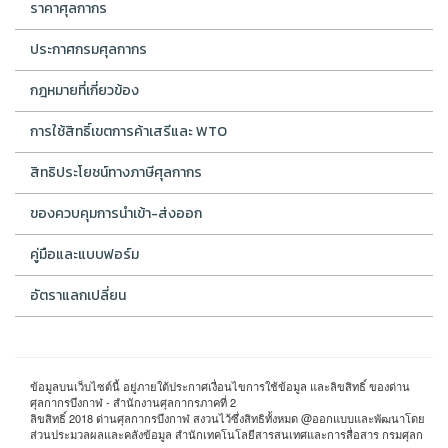
ราคาศุลกากร
ประกาศกรมศุลกากร
กฎหมายที่เกี่ยวข้อง
การใช้สิทธิ์เขตการค้าเสรีและ WTO
สิทธิประโยชน์ทางภาษีศุลกากร
ของควบคุมการนำเข้า-ส่งออก
คู่มือและแบบฟอร์ม
อัตราแลกเปลี่ยน
ข้อมูลบนเว็บไซต์นี้ อยู่ภายใต้ประกาศเงื่อนไขการใช้ข้อมูล และลิขสิทธิ์ ของด่าน
ศุลกากรบึงกาฬ - สำนักงานศุลกากรภาคที่ 2
ลิขสิทธิ์ 2018 ด่านศุลกากรบึงกาฬ สงวนไว้ซึ่งสิทธิทั้งหมด @ออกแบบและพัฒนาโดย
ส่วนประมวลผลและคลังข้อมูล สำนักเทคโนโลยีสารสนเทศและการสื่อสาร กรมศุลก