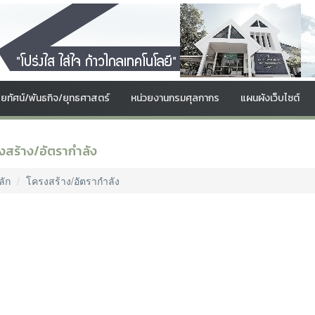
สัยทัศน์/พันธกิจ/ยุทธศาสตร์
หน่วยงานกรมศุลกากร
แผนผังเว็บไซต์
งสร้าง/อัตรากำลัง
ลัก
โครงสร้าง/อัตรากำลัง