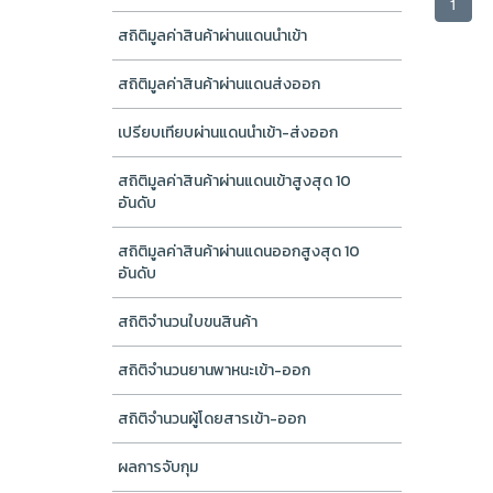
1
สถิติมูลค่าสินค้าผ่านแดนนำเข้า
สถิติมูลค่าสินค้าผ่านแดนส่งออก
เปรียบเทียบผ่านแดนนำเข้า-ส่งออก
สถิติมูลค่าสินค้าผ่านแดนเข้าสูงสุด 10
อันดับ
สถิติมูลค่าสินค้าผ่านแดนออกสูงสุด 10
อันดับ
สถิติจำนวนใบขนสินค้า
สถิติจำนวนยานพาหนะเข้า-ออก
สถิติจำนวนผู้โดยสารเข้า-ออก
ผลการจับกุม