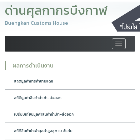
ด่านศุลกากรบึงกาฬ
Buengkan Customs House
Toggle
navigation
ผลการดำเนินงาน
สถิติมูลค่าการค้าชายแดน
สถิติมูลค่าสินค้านำเข้า-ส่งออก
เปรียบเทียบมูลค่าสินค้านำเข้า-ส่งออก
สถิติสินค้านำเข้ามูลค่าสูงสุด 10 อันดับ