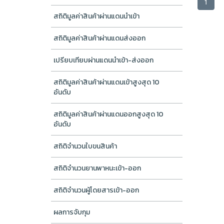
1
สถิติมูลค่าสินค้าผ่านแดนนำเข้า
สถิติมูลค่าสินค้าผ่านแดนส่งออก
เปรียบเทียบผ่านแดนนำเข้า-ส่งออก
สถิติมูลค่าสินค้าผ่านแดนเข้าสูงสุด 10
อันดับ
สถิติมูลค่าสินค้าผ่านแดนออกสูงสุด 10
อันดับ
สถิติจำนวนใบขนสินค้า
สถิติจำนวนยานพาหนะเข้า-ออก
สถิติจำนวนผู้โดยสารเข้า-ออก
ผลการจับกุม