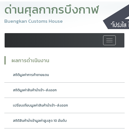
ด่านศุลกากรบึงกาฬ
Buengkan Customs House
Toggle
navigation
ผลการดำเนินงาน
สถิติมูลค่าการค้าชายแดน
สถิติมูลค่าสินค้านำเข้า-ส่งออก
เปรียบเทียบมูลค่าสินค้านำเข้า-ส่งออก
สถิติสินค้านำเข้ามูลค่าสูงสุด 10 อันดับ